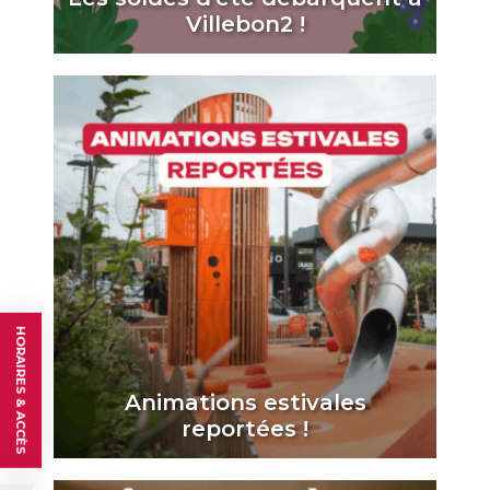
Villebon2 !
HORAIRES & ACCÈS
Animations estivales
reportées !