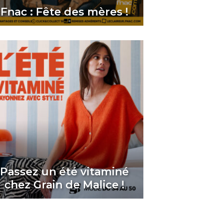
Fnac : Fête des mères !
Passez un été vitaminé
chez Grain de Malice !