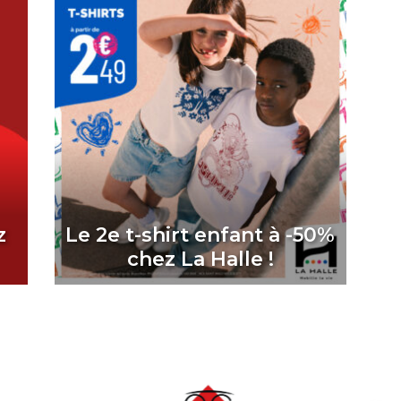
z
Le 2e t-shirt enfant à -50%
chez La Halle !