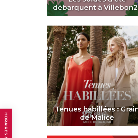
débarquent à Villebon2 
Tenues habillées : Grai
HORAIRES & ACCÈS
de Malice