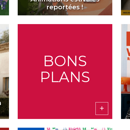
!
reportées !
BONS
PLANS
n