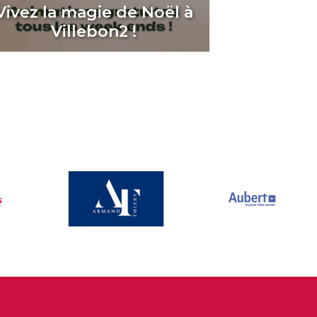
Vivez la magie de Noël à
Villebon2 !