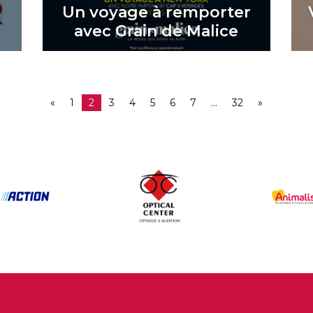
t
Un voyage à remporter
avec Grain de Malice
«
1
2
3
4
5
6
7
…
32
»