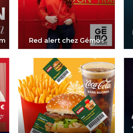
im
Red alert chez Gémo !