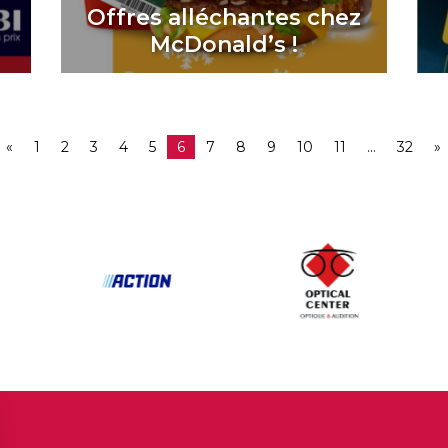
à
Offres alléchantes chez
McDonald’s !
«
1
2
3
4
5
6
7
8
9
10
11
…
32
»