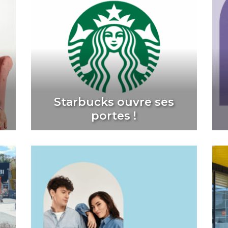
e
Starbucks ouvre ses
portes !