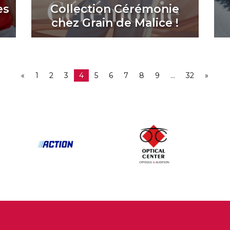
es
Collection Cérémonie
chez Grain de Malice !
«
1
2
3
4
5
6
7
8
9
…
32
»